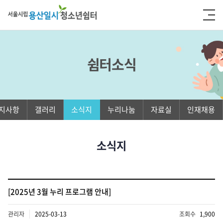
쉼터소식
지사항
갤러리
소식지
누리나눔
자료실
인재채용
소식지
[2025년 3월 누리 프로그램 안내]
관리자
2025-03-13
조회수
1,900