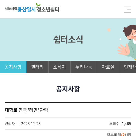
쉼터소식
공지사항
갤러리
소식지
누리나눔
자료실
인재
공지사항
대학로 연극 '라면' 관람
관리자
2023-11-28
조회수
1,465
첨부파일
(
2
)