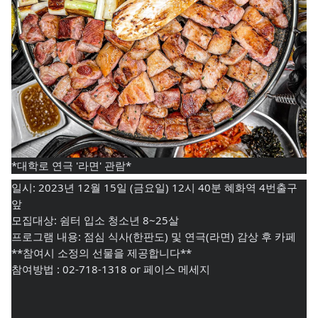
*대학로 연극 '라면' 관람*
일시: 2023년 12월 15일 (금요일) 12시 40분 혜화역 4번출구
앞
모집대상: 쉼터 입소 청소년 8~25살
프로그램 내용: 점심 식사(한판도) 및 연극(라면) 감상 후 카페
**참여시 소정의 선물을 제공합니다**
참여방법 : 02-718-1318 or 페이스 메세지