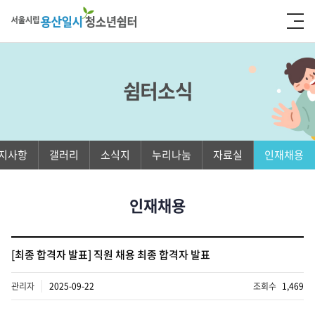
쉼터소식
지사항
갤러리
소식지
누리나눔
자료실
인재채용
인재채용
[최종 합격자 발표] 직원 채용 최종 합격자 발표
관리자
2025-09-22
조회수
1,469