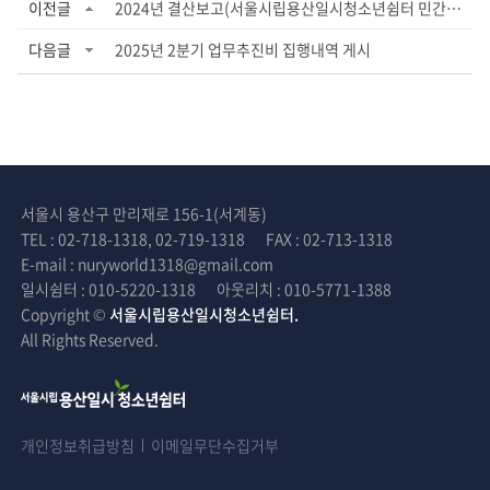
이전글
2024년 결산보고(서울시립용산일시청소년쉼터 민간위탁 사업비 집행 검증보고)
다음글
2025년 2분기 업무추진비 집행내역 게시
서울시 용산구 만리재로 156-1(서계동)
TEL : 02-718-1318, 02-719-1318
FAX : 02-713-1318
E-mail : nuryworld1318@gmail.com
일시쉼터 : 010-5220-1318
아웃리치 : 010-5771-1388
Copyright ©
서울시립용산일시청소년쉼터.
All Rights Reserved.
개인정보취급방침
이메일무단수집거부