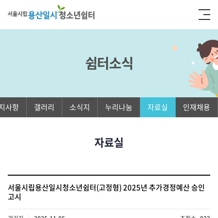
쉼터소식
지사항
갤러리
소식지
누리나눔
자료실
인재채용
자료실
서울시립용산일시청소년쉼터(고정형) 2025년 추가경정예산 승인
고시