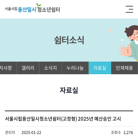
쉼터소식
지사항
갤러리
소식지
누리나눔
자료실
인재채용
자료실
서울시립용산일시청소년쉼터(고정형) 2025년 예산승인 고시
관리자
2025-01-22
조회수
2,276