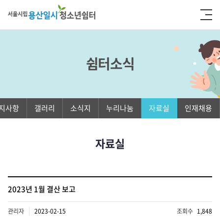
쉼터소식
지사항
갤러리
소식지
누리나눔
자료실
인재채용
자료실
2023년 1월 결산 보고
관리자
2023-02-15
조회수
1,848