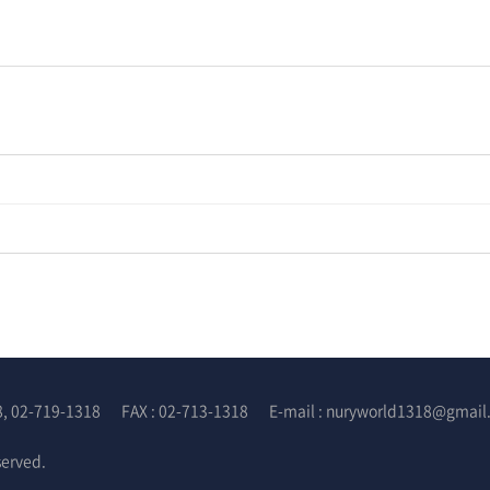
8, 02-719-1318
FAX : 02-713-1318
E-mail : nuryworld1318@gmai
served.