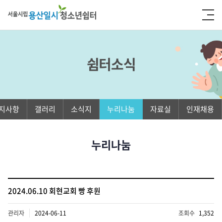
쉼터소식
지사항
갤러리
소식지
누리나눔
자료실
인재채용
누리나눔
2024.06.10 회현교회 빵 후원
관리자
2024-06-11
조회수
1,352