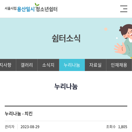
쉼터소식
지사항
갤러리
소식지
누리나눔
자료실
인재채용
누리나눔
누리나눔 - 치킨
관리자
2023-08-29
조회수
1,805