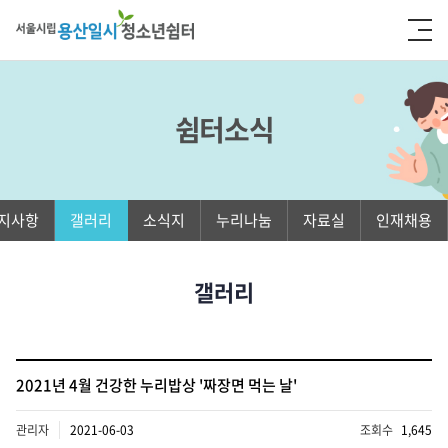
쉼터소식
지사항
갤러리
소식지
누리나눔
자료실
인재채용
갤러리
2021년 4월 건강한 누리밥상 '짜장면 먹는 날'
관리자
2021-06-03
조회수
1,645