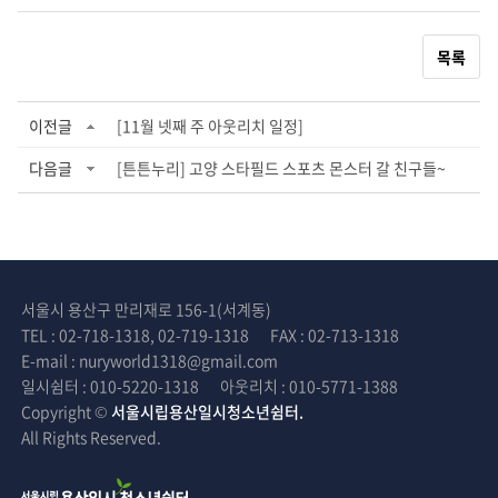
목록
이전글
[11월 넷째 주 아웃리치 일정]
다음글
[튼튼누리] 고양 스타필드 스포츠 몬스터 갈 친구들~
서울시 용산구 만리재로 156-1(서계동)
TEL : 02-718-1318, 02-719-1318
FAX : 02-713-1318
E-mail : nuryworld1318@gmail.com
일시쉼터 : 010-5220-1318
아웃리치 : 010-5771-1388
Copyright ©
서울시립용산일시청소년쉼터.
All Rights Reserved.