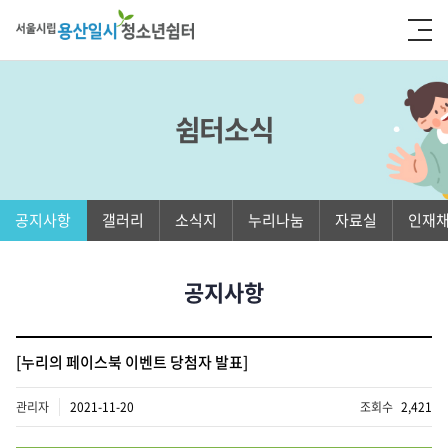
쉼터소식
공지사항
갤러리
소식지
누리나눔
자료실
인재
공지사항
[누리의 페이스북 이벤트 당첨자 발표]
관리자
2021-11-20
조회수
2,421