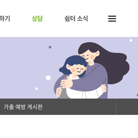
하기
상담
쉼터 소식
가출 예방 게시판