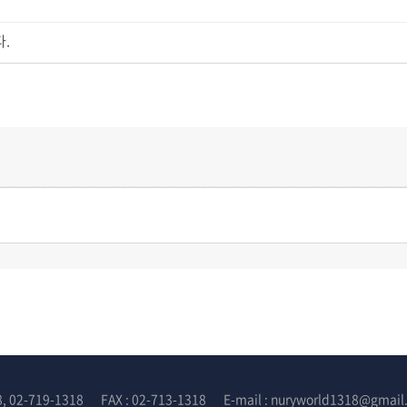
다.
8, 02-719-1318
FAX : 02-713-1318
E-mail : nuryworld1318@gmai